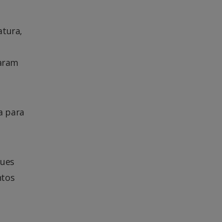
atura,
zaram
a para
gues
ntos