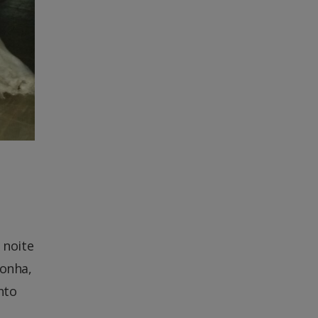
 noite
conha,
nto