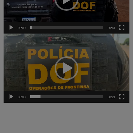
00:00
00:41
Tocador
de
vídeo
00:00
00:21