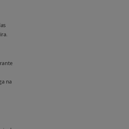
das
ra.
rante
ga na