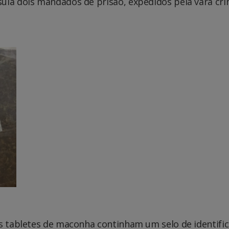
uía dois mandados de prisão, expedidos pela vara cri
os tabletes de maconha continham um selo de identifi