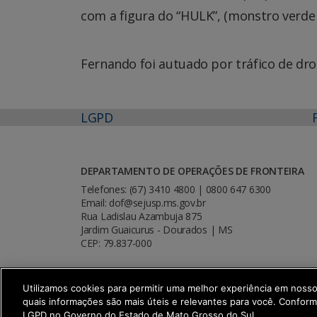
com a figura do “HULK”, (monstro verde
Fernando foi autuado por tráfico de dr
LGPD
DEPARTAMENTO DE OPERAÇÕES DE FRONTEIRA
Telefones: (67) 3410 4800 | 0800 647 6300
Email: dof@sejusp.ms.gov.br
Rua Ladislau Azambuja 875
Jardim Guaicurus - Dourados | MS
CEP: 79.837-000
Utilizamos cookies para permitir uma melhor experiência em noss
quais informações são mais úteis e relevantes para você. Confor
SETDIG | Secretaria-Executiva de Trans
LGPD no Governo do Estado de Mato Grosso do Sul.