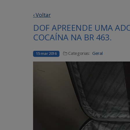
‹ Voltar
DOF APREENDE UMA AD
COCAÍNA NA BR 463.
Categorias:
Geral
15 mar 2016