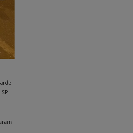
tarde
, SP
saram