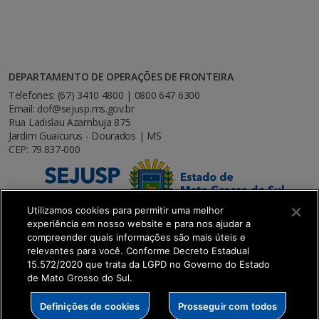
DEPARTAMENTO DE OPERAÇÕES DE FRONTEIRA
Telefones: (67) 3410 4800 | 0800 647 6300
Email: dof@sejusp.ms.gov.br
Rua Ladislau Azambuja 875
Jardim Guaicurus - Dourados | MS
CEP: 79.837-000
Utilizamos cookies para permitir uma melhor
experiência em nosso website e para nos ajudar a
compreender quais informações são mais úteis e
relevantes para você. Conforme Decreto Estadual
15.572/2020 que trata da LGPD no Governo do Estado
de Mato Grosso do Sul.
SETDIG | Secretaria-Executiva de Transformação
Definições de cookies
Prosseguir com todos
Digital