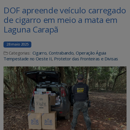
DOF apreende veículo carregado
de cigarro em meio a mata em
Laguna Carapã
28 maio 2025
Categorias:
Cigarro
,
Contrabando
,
Operação Águia
Tempestade no Oeste II
,
Protetor das Fronteiras e Divisas