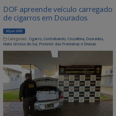
DOF apreende veículo carregado
de cigarros em Dourados
30 jun 2025
Categorias:
Cigarro
,
Contrabando
,
Cruzaltina
,
Dourados
,
Mato Grosso do Sul
,
Protetor das Fronteiras e Divisas