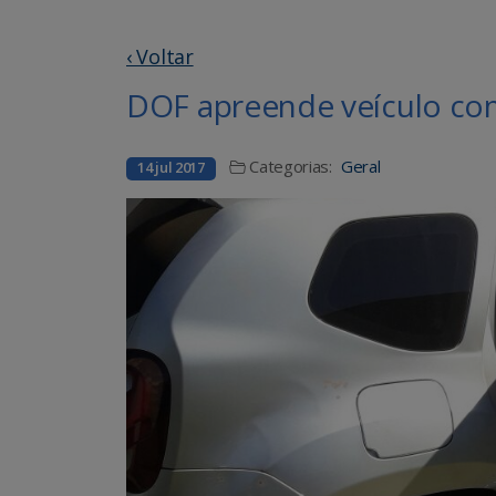
‹ Voltar
DOF apreende veículo co
Categorias:
Geral
14 jul 2017