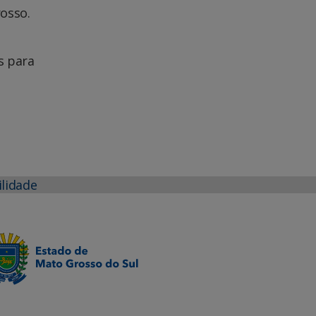
osso.
s para
ilidade