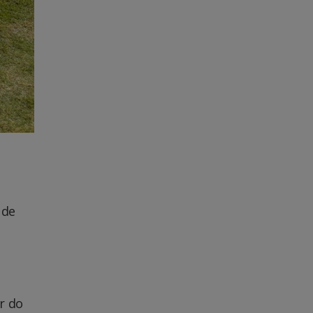
 de
r do