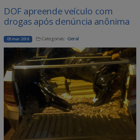
DOF apreende veículo com
drogas após denúncia anônima
Categorias:
Geral
05 mar 2018