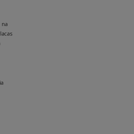
 na
lacas
a
ia