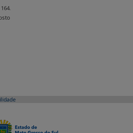
 164.
osto
ilidade