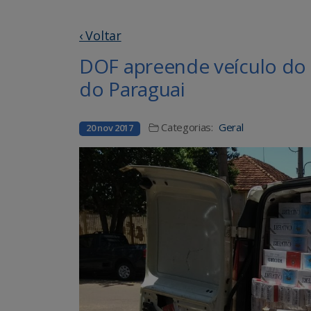
‹ Voltar
DOF apreende veículo do 
do Paraguai
Categorias:
Geral
20 nov 2017