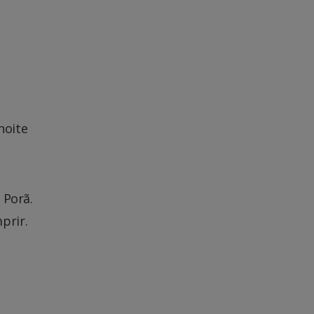
noite
 Porã.
prir.