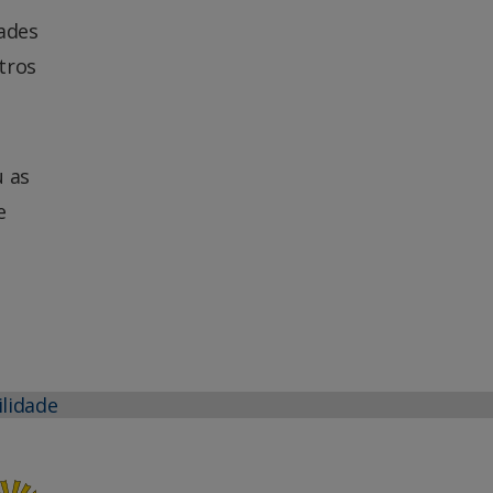
dades
tros
u as
e
ilidade