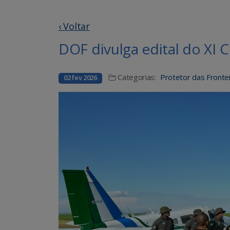
‹ Voltar
DOF divulga edital do XI
Categorias:
Protetor das Frontei
02 fev 2026