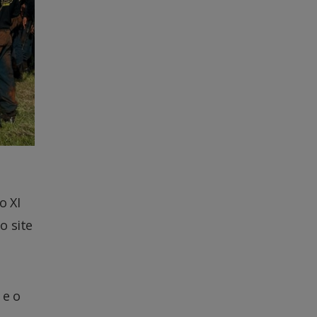
o XI
o site
 e o