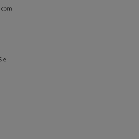
m com
S e