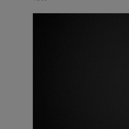
Tocador
de
vídeo