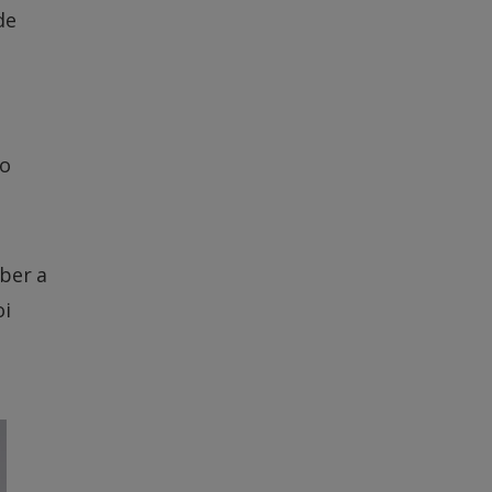
de
to
ber a
oi