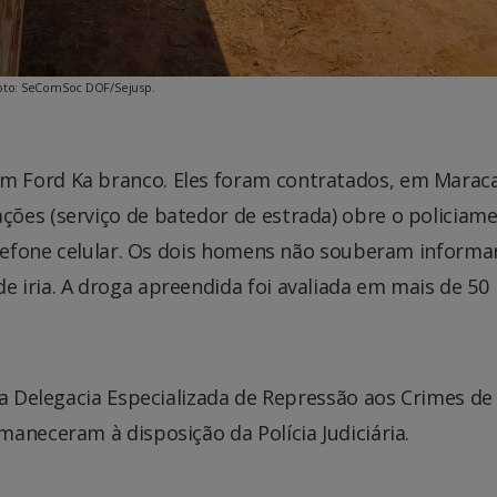
oto: SeComSoc DOF/Sejusp.
 Ford Ka branco. Eles foram contratados, em Marac
ões (serviço de batedor de estrada) obre o policiam
elefone celular. Os dois homens não souberam informa
 iria. A droga apreendida foi avaliada em mais de 50
na Delegacia Especializada de Repressão aos Crimes de
aneceram à disposição da Polícia Judiciária.