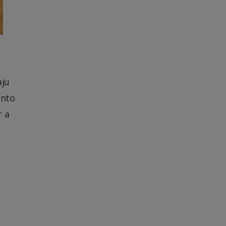
aju
ento
r a