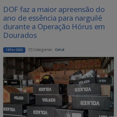
DOF faz a maior apreensão do
ano de essência para narguilé
durante a Operação Hórus em
Dourados
Categorias:
Geral
18 fev 2020