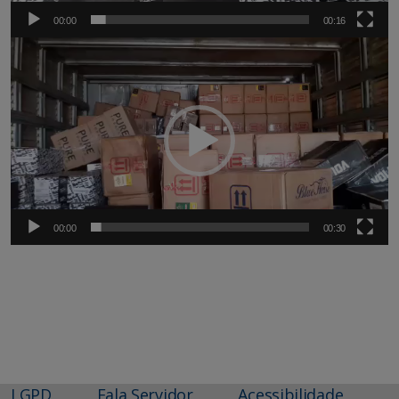
00:00
00:16
Tocador
de
vídeo
00:00
00:30
LGPD
Fala Servidor
Acessibilidade