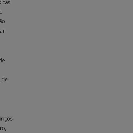
sicas
ão
ão
ail
de
3 de
riços.
ro,