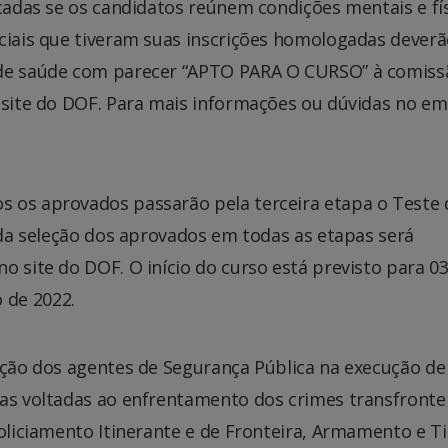
cadas se os candidatos reúnem condições mentais e fí
iciais que tiveram suas inscrições homologadas dever
 de saúde com parecer “APTO PARA O CURSO” à comiss
 site do DOF. Para mais informações ou dúvidas no em
 os aprovados passarão pela terceira etapa o Teste 
l da seleção dos aprovados em todas as etapas será
o site do DOF. O início do curso está previsto para 0
 de 2022.
ação dos agentes de Segurança Pública na execução de
as voltadas ao enfrentamento dos crimes transfrontei
Policiamento Itinerante e de Fronteira, Armamento e Ti