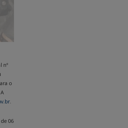
l nº
u
ara o
 A
v.br
.
 de 06