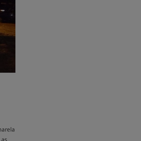
marela
 as