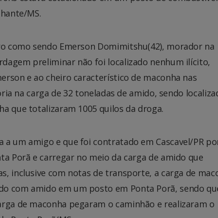
lhante/MS.
eiro como sendo Emerson Domimitshu(42), morador na
dagem preliminar não foi localizado nenhum ilícito,
erson e ao cheiro característico de maconha nas
toria na carga de 32 toneladas de amido, sendo localiz
ha que totalizaram 1005 quilos da droga.
a a um amigo e que foi contratado em Cascavel/PR p
nta Porã e carregar no meio da carga de amido que
s, inclusive com notas de transporte, a carga de mac
ado com amido em um posto em Ponta Porã, sendo qu
carga de maconha pegaram o caminhão e realizaram o