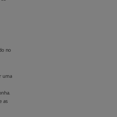
ado no
or uma
onha.
e as