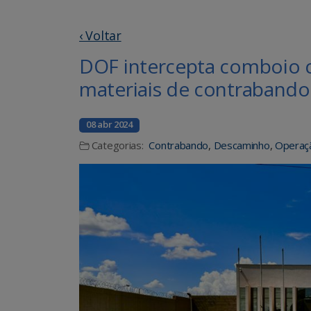
‹ Voltar
DOF intercepta comboio 
materiais de contraband
08 abr 2024
Categorias:
Contrabando
,
Descaminho
,
Operaçã