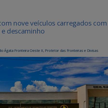
com nove veículos carregados com
o e descaminho
o Ágata Fronteira Oeste II
,
Protetor das Fronteiras e Divisas