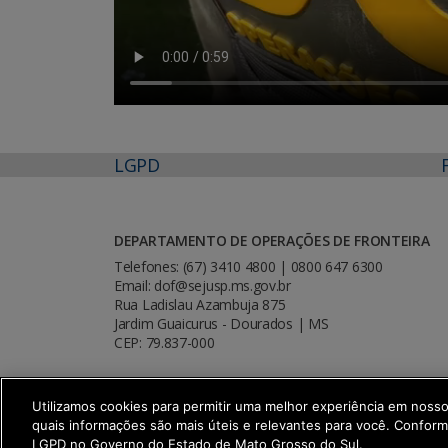
LGPD
DEPARTAMENTO DE OPERAÇÕES DE FRONTEIRA
Telefones: (67) 3410 4800 | 0800 647 6300
Email: dof@sejusp.ms.gov.br
Rua Ladislau Azambuja 875
Jardim Guaicurus - Dourados | MS
CEP: 79.837-000
Utilizamos cookies para permitir uma melhor experiência em noss
quais informações são mais úteis e relevantes para você. Confor
SETDIG | Secretaria-Executiva de Trans
LGPD no Governo do Estado de Mato Grosso do Sul.