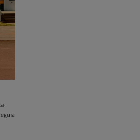
ta-
seguia