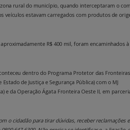
a, zona rural do município, quando interceptaram o co
os veículos estavam carregados com produtos de ori
m aproximadamente R$ 400 mil, foram encaminhados à
aconteceu dentro do Programa Protetor das Fronteiras
de Estado de Justiça e Segurança Pública) com o MJ
ica) e da Operação Ágata Fronteira Oeste II, em parcer
m o cidadão para tirar dúvidas, receber reclamações e
800 647-6300. Não precisa se identificar e, a ligação, 