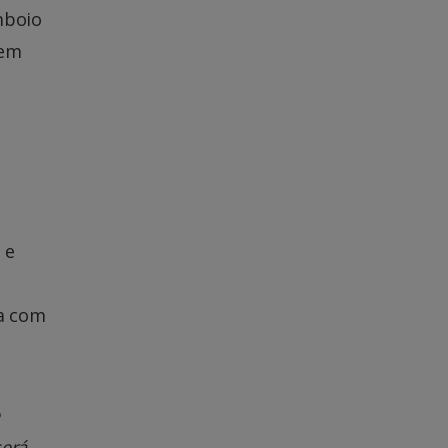
mboio
gem
 e
ia com
será