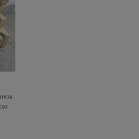
úncia
cor