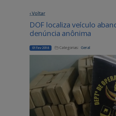
‹ Voltar
DOF localiza veículo ab
denúncia anônima
Categorias:
Geral
01 fev 2018