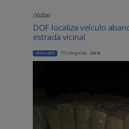
‹ Voltar
DOF localiza veículo ab
estrada vicinal
Categorias:
Geral
05 fev 2018