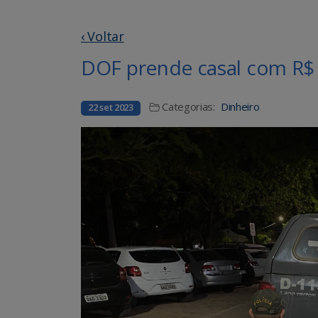
‹ Voltar
DOF prende casal com R$
Categorias:
Dinheiro
22 set 2023