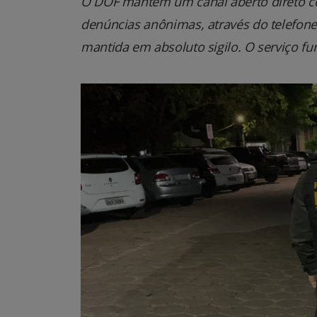
O DOF mantém um canal aberto direto co
denúncias anônimas, através do telefone 0
mantida em absoluto sigilo. O serviço fu