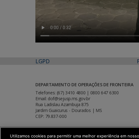
LGPD
DEPARTAMENTO DE OPERAÇÕES DE FRONTEIRA
Telefones: (67) 3410 4800 | 0800 647 6300
Email: dof@sejusp.ms.gov.br
Rua Ladislau Azambuja 875
Jardim Guaicurus - Dourados | MS
CEP: 79.837-000
Utilizamos cookies para permitir uma melhor experiência em noss