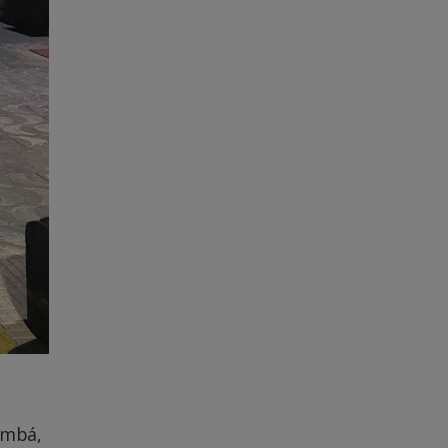
umbá,