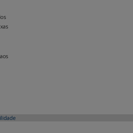
dos
ixas
 aos
ilidade