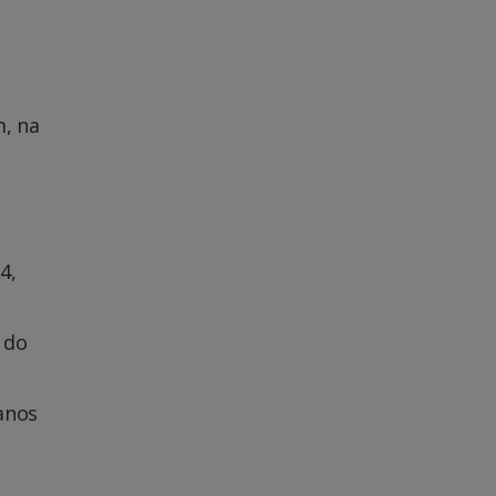
m, na
4,
 do
anos