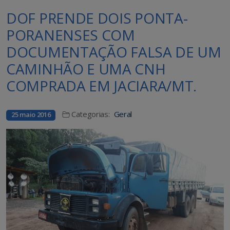
DOF PRENDE DOIS PONTA-
PORANENSES COM
DOCUMENTAÇÃO FALSA DE UM
CAMINHÃO E UMA CNH
COMPRADA EM JACIARA/MT.
Categorias:
Geral
25 maio 2016