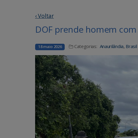
‹ Voltar
DOF prende homem com ve
Categorias:
Anaurilândia
,
Brasi
18 maio 2026