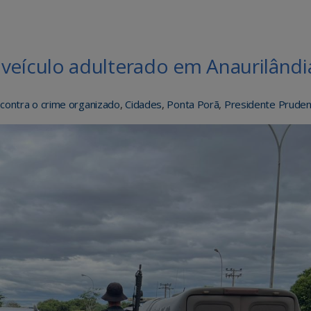
ículo adulterado em Anaurilândi
l contra o crime organizado
,
Cidades
,
Ponta Porã
,
Presidente Prude