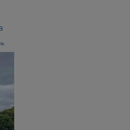
a
nte