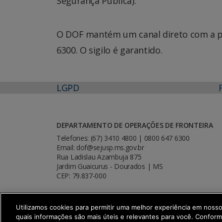
Segurança Pública).
O DOF mantém um canal direto com a po
6300. O sigilo é garantido.
LGPD
DEPARTAMENTO DE OPERAÇÕES DE FRONTEIRA
Telefones: (67) 3410 4800 | 0800 647 6300
Email: dof@sejusp.ms.gov.br
Rua Ladislau Azambuja 875
Jardim Guaicurus - Dourados | MS
CEP: 79.837-000
Utilizamos cookies para permitir uma melhor experiência em noss
quais informações são mais úteis e relevantes para você. Confor