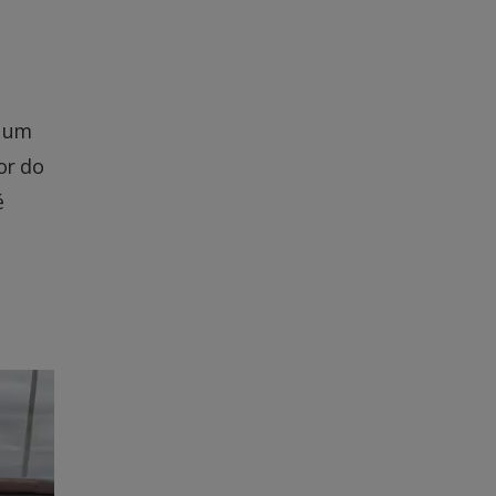
m um
or do
é