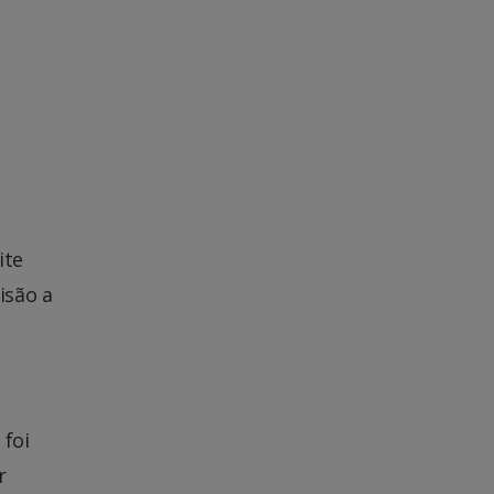
ite
isão a
 foi
r