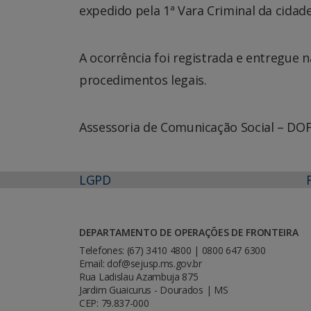
expedido pela 1ª Vara Criminal da cidade
A ocorrência foi registrada e entregue na
procedimentos legais.
Assessoria de Comunicação Social – DO
LGPD
DEPARTAMENTO DE OPERAÇÕES DE FRONTEIRA
Telefones: (67) 3410 4800 | 0800 647 6300
Email: dof@sejusp.ms.gov.br
Rua Ladislau Azambuja 875
Jardim Guaicurus - Dourados | MS
CEP: 79.837-000