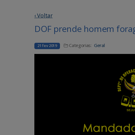
‹ Voltar
DOF prende homem foragi
Categorias:
Geral
21 fev 2019