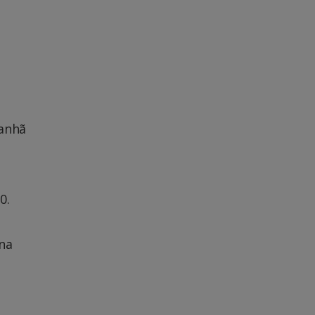
manhã
.
0.
na