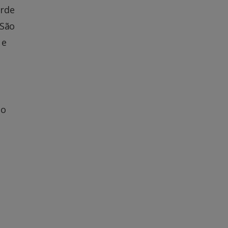
arde
 São
 e
ão