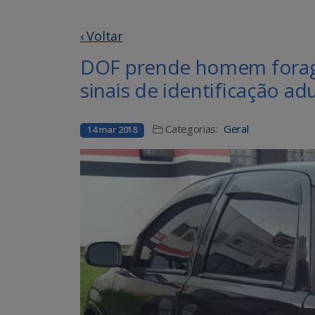
‹ Voltar
DOF prende homem foragid
sinais de identificação ad
Categorias:
Geral
14 mar 2018