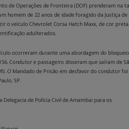
nto de Operações de Fronteira (DOF) prenderam na t
0, um homem de 22 anos de idade foragido da Justiça de
ir o veículo Chevrolet Corsa Hatch Maxx, de cor preta
entificação adulterados.
eículo ocorreram durante uma abordagem do bloqueio
S-156. Condutor e passageiro disseram que saíram de S
MS. O Mandado de Prisão em desfavor do condutor foi
aulo, SP.
a Delegacia de Polícia Civil de Amambai para os
F/Sejusp