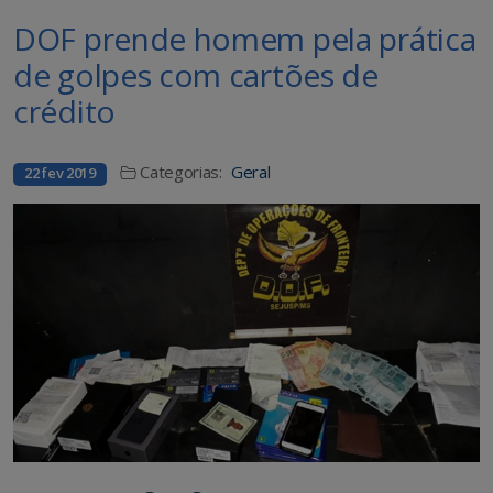
DOF prende homem pela prática
de golpes com cartões de
crédito
Categorias:
Geral
22 fev 2019