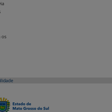
ia
s
a os
ilidade