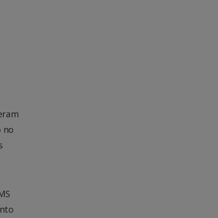
deram
o no
s
 MS
ento