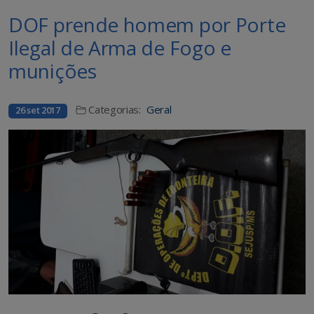
DOF prende homem por Porte
Ilegal de Arma de Fogo e
munições
Categorias:
Geral
26 set 2017