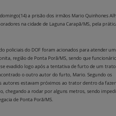
e domingo(14) a prisão dos irmãos Mario Quinhones Al
moradores na cidade de Laguna Carapã/MS, pela prátic
ndo policiais do DOF foram acionados para atender um
onita, região de Ponta Porã/MS, sendo que funcionári
se evadido logo após a tentativa de furto de um trat
ncontrado o outro autor do furto, Mario. Segundo os
s autores estavam próximos ao trator dentro da faze
o, chegando a rodar por alguns metros, sendo impedi
egacia de Ponta Porã/MS.