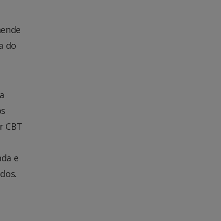
hende
a do
a
os
or CBT
nda e
dos.