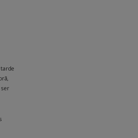
 tarde
orã,
 ser
s