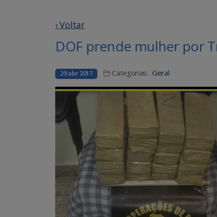
‹ Voltar
DOF prende mulher por T
Categorias:
Geral
29 abr 2017