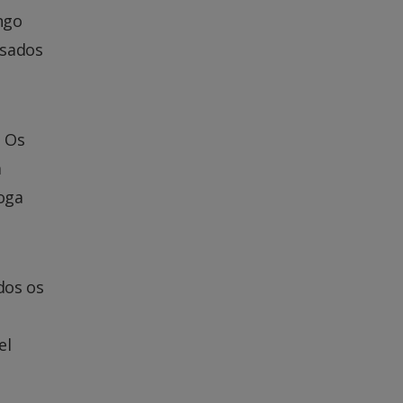
ngo
nsados
. Os
a
oga
dos os
el