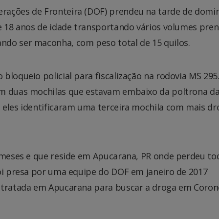
rações de Fronteira (DOF) prendeu na tarde de domi
de 18 anos de idade transportando vários volumes pre
ndo ser maconha, com peso total de 15 quilos.
bloqueio policial para fiscalização na rodovia MS 295
em duas mochilas que estavam embaixo da poltrona d
 eles identificaram uma terceira mochila com mais dr
e meses e que reside em Apucarana, PR onde perdeu to
foi presa por uma equipe do DOF em janeiro de 2017
ontratada em Apucarana para buscar a droga em Coron