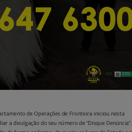
rtamento de Operações de Fronteira iniciou nesta
ar a divulgação do seu número de “Disque Denúncia”.