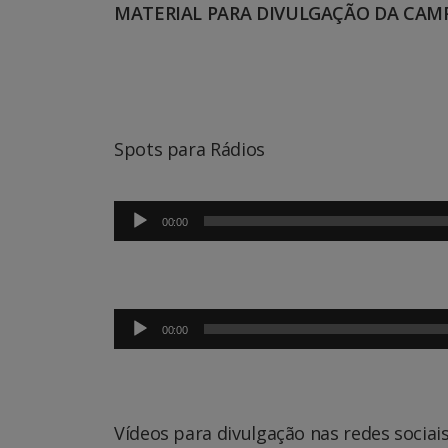
MATERIAL PARA DIVULGAÇÃO DA CA
Spots para Rádios
Tocador
00:00
de
áudio
Tocador
00:00
de
áudio
Vídeos para divulgação nas redes sociai