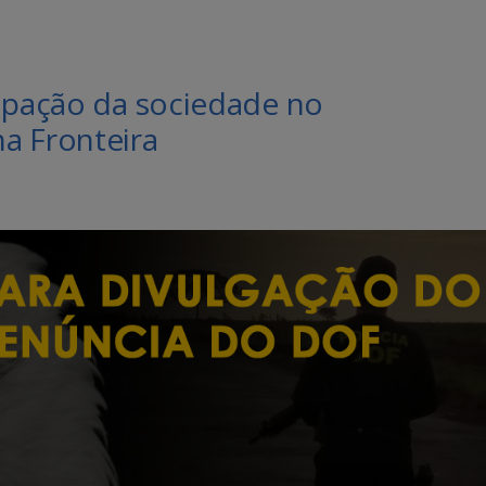
cipação da sociedade no
a Fronteira