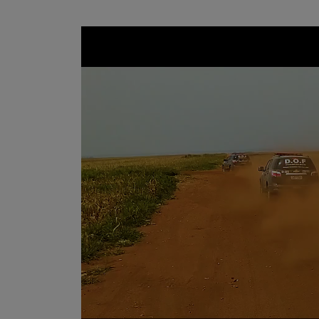
Tocador
de
vídeo