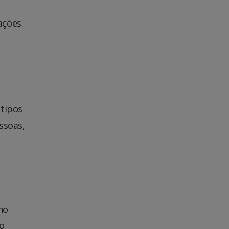
ações.
 tipos
ssoas,
no
do