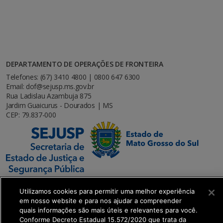
DEPARTAMENTO DE OPERAÇÕES DE FRONTEIRA
Telefones: (67) 3410 4800 | 0800 647 6300
Email: dof@sejusp.ms.gov.br
Rua Ladislau Azambuja 875
Jardim Guaicurus - Dourados | MS
CEP: 79.837-000
Utilizamos cookies para permitir uma melhor experiência
em nosso website e para nos ajudar a compreender
quais informações são mais úteis e relevantes para você.
SETDIG | Secretaria-Executiva de Transformação
Conforme Decreto Estadual 15.572/2020 que trata da