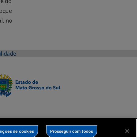
te do
hoque
l, no
ilidade
nições de cookies
Prosseguir com todos