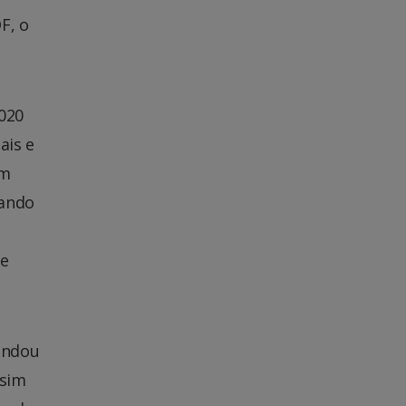
F, o
020
ais e
Em
mando
de
andou
ssim