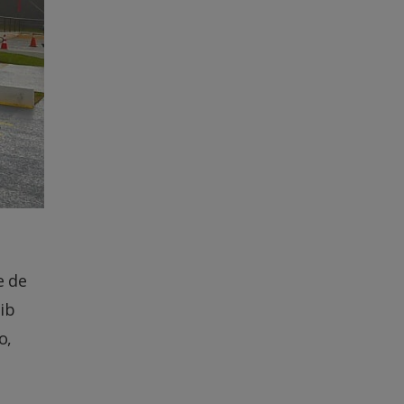
e de
ib
o,