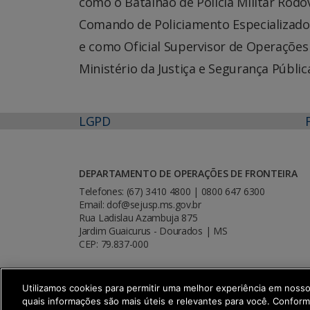
como o Batalhão de Polícia Militar Rod
Comando de Policiamento Especializad
e como Oficial Supervisor de Operações
Ministério da Justiça e Segurança Públic
LGPD
DEPARTAMENTO DE OPERAÇÕES DE FRONTEIRA
Telefones: (67) 3410 4800 | 0800 647 6300
Email: dof@sejusp.ms.gov.br
Rua Ladislau Azambuja 875
Jardim Guaicurus - Dourados | MS
CEP: 79.837-000
Utilizamos cookies para permitir uma melhor experiência em noss
quais informações são mais úteis e relevantes para você. Confor
SETDIG | Secretaria-Executiva de Trans