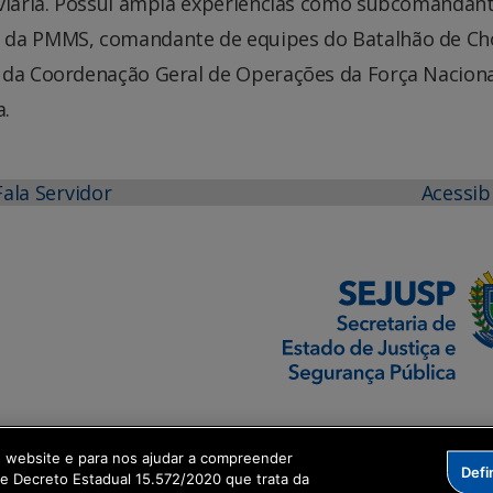
oviária. Possui ampla experiências como subcomandan
o da PMMS, comandante de equipes do Batalhão de C
 da Coordenação Geral de Operações da Força Naciona
a.
Fala Servidor
Acessib
o website e para nos ajudar a compreender
Defi
me Decreto Estadual 15.572/2020 que trata da
formação Digital