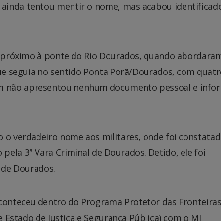
ainda tentou mentir o nome, mas acabou identificad
ia, próximo à ponte do Rio Dourados, quando abordar
 que seguia no sentido Ponta Porã/Dourados, com quatr
m não apresentou nenhum documento pessoal e info
o o verdadeiro nome aos militares, onde foi constata
ela 3ª Vara Criminal de Dourados. Detido, ele foi
l de Dourados.
aconteceu dentro do Programa Protetor das Fronteiras
de Estado de Justiça e Segurança Pública) com o MJ