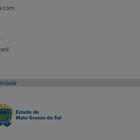
ia com
será
ilidade