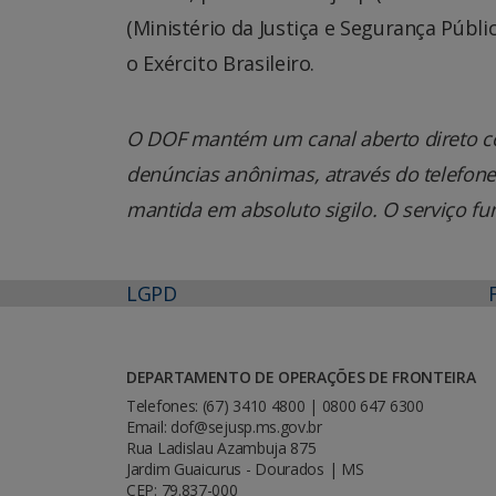
(Ministério da Justiça e Segurança Públ
o Exército Brasileiro.
O DOF mantém um canal aberto direto co
denúncias anônimas, através do telefone 0
mantida em absoluto sigilo. O serviço fu
LGPD
DEPARTAMENTO DE OPERAÇÕES DE FRONTEIRA
Telefones: (67) 3410 4800 | 0800 647 6300
Email: dof@sejusp.ms.gov.br
Rua Ladislau Azambuja 875
Jardim Guaicurus - Dourados | MS
CEP: 79.837-000