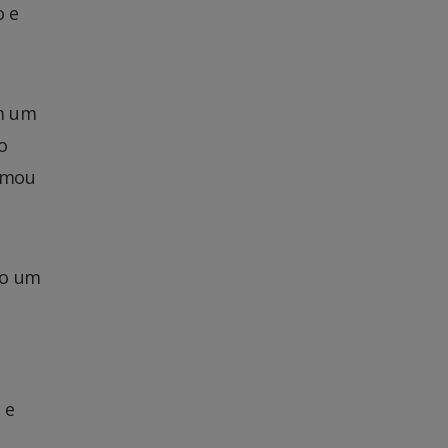
o e
am um
o
rmou
do um
 e