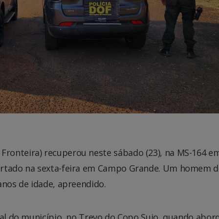
ronteira) recuperou neste sábado (23), na MS-164 e
furtado na sexta-feira em Campo Grande. Um homem d
anos de idade, apreendido.
ural do município, no Trevo do Copo Sujo, quando abo