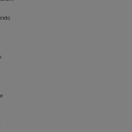
indo
o
de