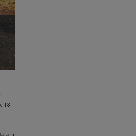
m
e 18
rdaram