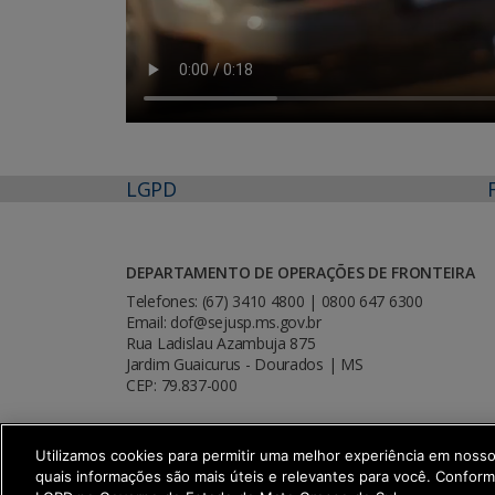
LGPD
DEPARTAMENTO DE OPERAÇÕES DE FRONTEIRA
Telefones: (67) 3410 4800 | 0800 647 6300
Email: dof@sejusp.ms.gov.br
Rua Ladislau Azambuja 875
Jardim Guaicurus - Dourados | MS
CEP: 79.837-000
Utilizamos cookies para permitir uma melhor experiência em noss
quais informações são mais úteis e relevantes para você. Confor
SETDIG | Secretaria-Executiva de Trans