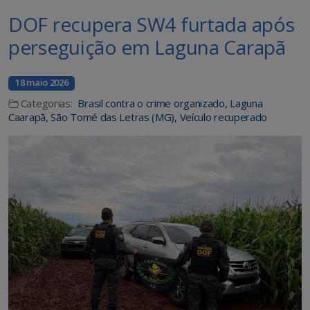
DOF recupera SW4 furtada após
perseguição em Laguna Carapã
18 maio 2026
Categorias:
Brasil contra o crime organizado
,
Laguna
Caarapã
,
São Tomé das Letras (MG)
,
Veículo recuperado