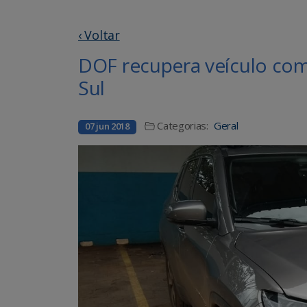
‹ Voltar
DOF recupera veículo com
Sul
Categorias:
Geral
07 jun 2018