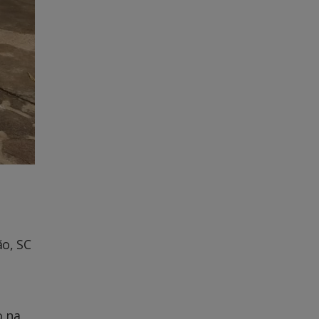
ão, SC
o na