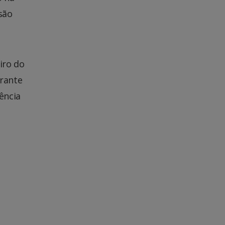
são
iro do
urante
ência