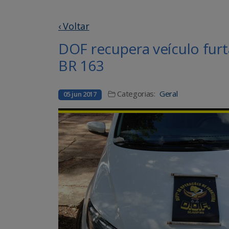
‹ Voltar
DOF recupera veículo fur
BR 163
Categorias:
Geral
05 jun 2017