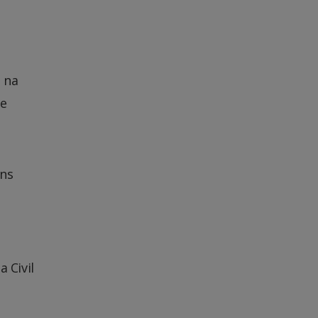
 na
de
ens
 Civil