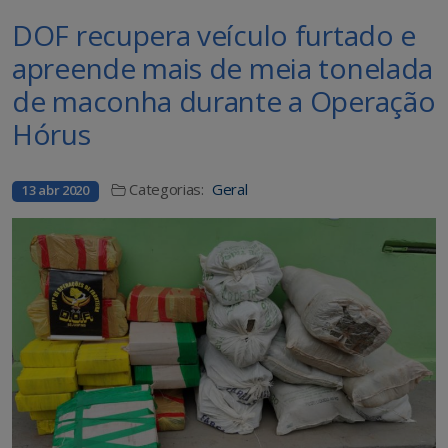
DOF recupera veículo furtado e
apreende mais de meia tonelada
de maconha durante a Operação
Hórus
Categorias:
Geral
13 abr 2020