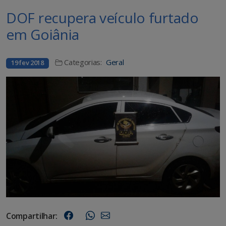
DOF recupera veículo furtado
em Goiânia
Categorias:
Geral
19 fev 2018
Compartilhar: