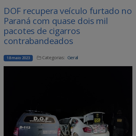
DOF recupera veículo furtado no
Paraná com quase dois mil
pacotes de cigarros
contrabandeados
Categorias:
Geral
18 maio 2023