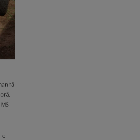
 manhã
porã,
a MS
 o