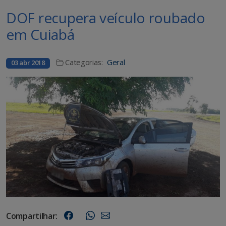
DOF recupera veículo roubado
em Cuiabá
Categorias:
Geral
03 abr 2018
Compartilhar: