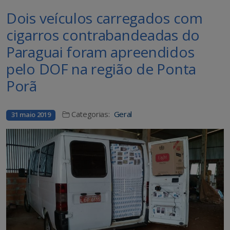
Dois veículos carregados com
cigarros contrabandeadas do
Paraguai foram apreendidos
pelo DOF na região de Ponta
Porã
Categorias:
Geral
31 maio 2019